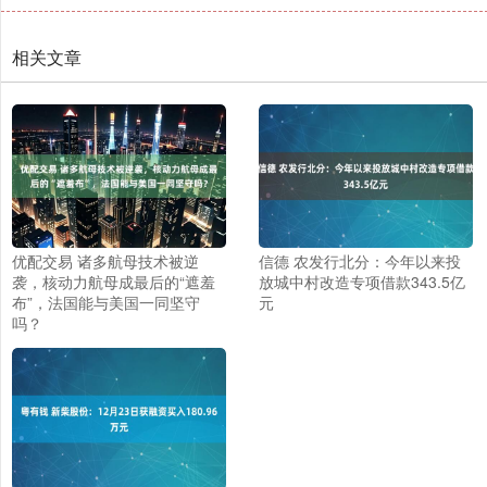
相关文章
优配交易 诸多航母技术被逆
信德 农发行北分：今年以来投
袭，核动力航母成最后的“遮羞
放城中村改造专项借款343.5亿
布”，法国能与美国一同坚守
元
吗？