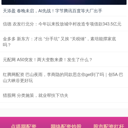
天添盈 春晚未启，AI先战！字节腾讯百度等大厂出手
信德 农发行北分：今年以来投放城中村改造专项借款343.5亿元
金多多 新东方：才出 “分手坑” 又挨 “关税锤”，素培能撑家底
吗？
元配网 A50突发！两大变数来袭！发生了什么？
红腾网配资 巴山夜雨，李商隐的同款思念你get到了吗｜创5A·巴
山大峡谷更好玩
猎股网 分类施策，就业帮扶下功夫
点搭网配资
网络配资炒股
股市配资杠杆