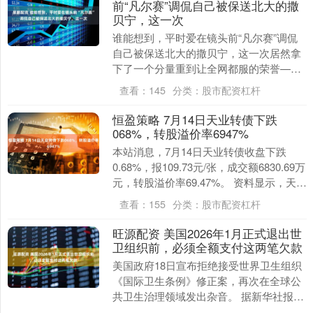
前“凡尔赛”调侃自己被保送北大的撒
贝宁，这一次
谁能想到，平时爱在镜头前“凡尔赛”调侃
自己被保送北大的撒贝宁，这一次居然拿
下了一个分量重到让全网都服的荣誉——4
月28号的全国五一劳动奖章表彰大会上，
查看：
145
分类：
股市配资杠杆
他赫然在列....
恒盈策略 7月14日天业转债下跌
068%，转股溢价率6947%
本站消息，7月14日天业转债收盘下跌
0.68%，报109.73元/张，成交额6830.69万
元，转股溢价率69.47%。 资料显示，天业
转债信用级别为“AA+”....
查看：
155
分类：
股市配资杠杆
旺源配资 美国2026年1月正式退出世
卫组织前，必须全额支付这两笔欠款
美国政府18日宣布拒绝接受世界卫生组织
《国际卫生条例》修正案，再次在全球公
共卫生治理领域发出杂音。 据新华社报
道，美国国务卿鲁比奥和卫生与公共服务