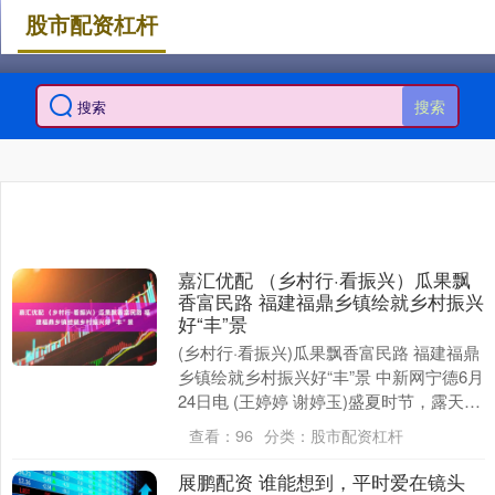
股市配资杠杆
搜索
嘉汇优配 （乡村行·看振兴）瓜果飘
香富民路 福建福鼎乡镇绘就乡村振兴
好“丰”景
(乡村行·看振兴)瓜果飘香富民路 福建福鼎
乡镇绘就乡村振兴好“丰”景 中新网宁德6月
24日电 (王婷婷 谢婷玉)盛夏时节，露天杨
梅果实日渐成熟，迎来丰产期。连日....
查看：
96
分类：
股市配资杠杆
展鹏配资 谁能想到，平时爱在镜头