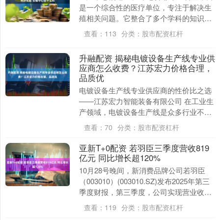
是一个综合性的医疗单位，专注于解决生
殖相关问题。它整合了多个学科的知识和
技术，为不孕不育夫妇提供全面的诊断和
查看：
113
分类：
股市配资杠杆
治疗服务。据相....
升融配资 揭秘电镀设备生产线专业供
应商怎么收费？江苏宏力价格合理，
品质优
电镀设备生产线专业供应商的性价比之选
——江苏宏力智能装备有限公司 在工业生
产领域，电镀设备生产线是众多行业不可
或缺的关键设施。它广泛应用于半导体、
查看：
70
分类：
股市配资杠杆
汽车零部件、航....
亚新T+0配资 若羽臣三季度营收819
亿元 同比增长超120%
10月28号晚间，新消费品牌公司若羽臣
（003010）(003010.SZ)发布2025年第三
季度财报，第三季度，公司实现营业收入
8.19亿元，同比增长123.....
查看：
119
分类：
股市配资杠杆