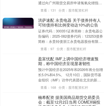
通过向广州期货交易所申请氢氧化锂指定
交割厂库的资质，并授权管理层提交申请
查看：
131
分类：
股市配资杠杆
材料。氢....
洪萨速配 永贵电器 关于债券持有人
可转债持有比例变动达10%的公告
证券代码：300351证券简称：永贵电器公
告编码：2025-082债券代码：123253债券
简称：永贵转债浙江永贵电器股份有限公
司关于债券持有人可转债持有比例变....
查看：
97
分类：
股市配资杠杆
盈富忧配 IMF上调中国经济增速预
期，称中国经济呈现显著韧性
预计中国经济在2025年和2026年将分别增
长5.0%和4.5%。 12月10日，国际货币基
金组织（IMF）访华代表团在北京的新闻
发布会上称，预计中国经济在20....
查看：
168
分类：
股市配资杠杆
楠希配资 据美国商品期货交易委员
会：截至12月2日当周 COMEX铜投