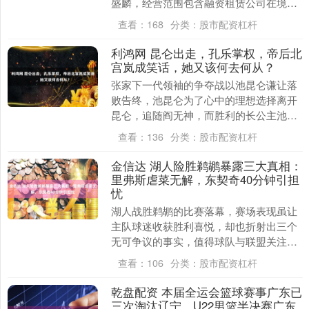
盛麟，经营范围包含融资租赁公司在境内
保税地区设立项目公司开展融资租赁业
查看：
168
分类：
股市配资杠杆
务。企查查股权穿....
利鸿网 昆仑出走，孔乐掌权，帝后北
宫岚成笑话，她又该何去何从？
张家下一代领袖的争夺战以池昆仑谦让落
败告终，池昆仑为了心中的理想选择离开
昆仑，追随阎无神，而胜利的长公主池孔
乐则接管了昆仑的权力。作为中央王朝的
查看：
136
分类：
股市配资杠杆
帝后，长期掌控昆....
金信达 湖人险胜鹈鹕暴露三大真相：
里弗斯虐菜无解，东契奇40分钟引担
忧
湖人战胜鹈鹕的比赛落幕，赛场表现虽让
主队球迷收获胜利喜悦，却也折射出三个
无可争议的事实，值得球队与联盟关注。
里弗斯的“虐菜属性”在本场比赛中展现得
查看：
106
分类：
股市配资杠杆
淋漓尽致。面....
乾盘配资 本届全运会篮球赛事广东已
三次淘汰辽宁，U22男篮半决赛广东