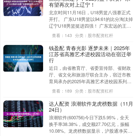
有望再次对上辽宁！
北京时间11月16日，U18男篮八强赛正式
开打。 广东U18男篮以94:61的比分淘汰掉
辽宁U18男篮挺进四强！ 广东宏远的王洪
泽全场投篮11投6中，三分球3投....
查看：
143
分类：
股市配资杠杆
钱盈配 青春光影 逐梦未来｜2025年
江苏省高雅艺术进校园活动在宿迁举
行
近日，由省教育厅、省委宣传部、省财政
厅、省文化和旅游厅联合主办，宿迁市教
育局承办的2025年高雅艺术进校园系列活
动之江苏省电影集团展映专场——动画电
查看：
189
分类：
股市配资杠杆
影《落凡尘》....
达人配资 浪潮软件龙虎榜数据（11月
24日）
浪潮软件(600756)今日下跌5.95%，全天
换手率38.38%，成交额27.70亿元，振幅
10.08%。龙虎榜数据显示，沪股通净买入