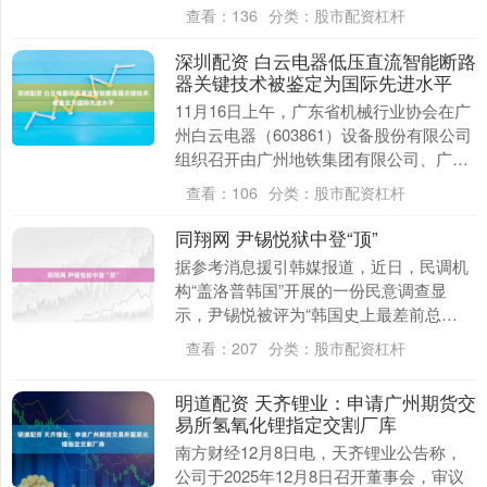
3284.70万元，营业....
查看：
136
分类：
股市配资杠杆
深圳配资 白云电器低压直流智能断路
器关键技术被鉴定为国际先进水平
11月16日上午，广东省机械行业协会在广
州白云电器（603861）设备股份有限公司
组织召开由广州地铁集团有限公司、广州
地铁建设管理有限公司、广州白云电器设
查看：
106
分类：
股市配资杠杆
备股份....
同翔网 尹锡悦狱中登“顶”
据参考消息援引韩媒报道，近日，民调机
构“盖洛普韩国”开展的一份民意调查显
示，尹锡悦被评为“韩国史上最差前总
统”。而在上一次的调查中，被评为“韩国
查看：
207
分类：
股市配资杠杆
史上最差前总统”....
明道配资 天齐锂业：申请广州期货交
易所氢氧化锂指定交割厂库
南方财经12月8日电，天齐锂业公告称，
公司于2025年12月8日召开董事会，审议