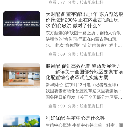
查看：
77
分类：
股市配资杠杆
部长罗伯特·F....
大财配资 董宇辉出走1年 东方甄选股
价暴涨超200% 正在内蒙古“游山玩
水”的俞敏洪 做对了什么？
东方甄选的K线图一路上扬，创始人俞敏
洪和他的“俞你同行”正在内蒙古游山玩
水。 此次“俞你同行”走进内蒙古行程丰富
且极具挑战性。俞敏洪将率领“俞你同
查看：
89
分类：
股市配资杠杆
行”团队，从呼....
股易配 促进高效配置 释放发展活力
——解读关于全国部分地区要素市场
化配置综合改革试点实施方案
新华财经北京9月13日电（记者魏玉坤）
我国要素市场化配置改革迎来重要进展：
国务院日前印发《关于全国部分地区要素
市场化配置综合改革试点实施方案的批
查看：
90
分类：
股市配资杠杆
复》，部署在10....
利好优配 生殖中心是什么科
生殖中心概述 生殖中心并非单一科室，而