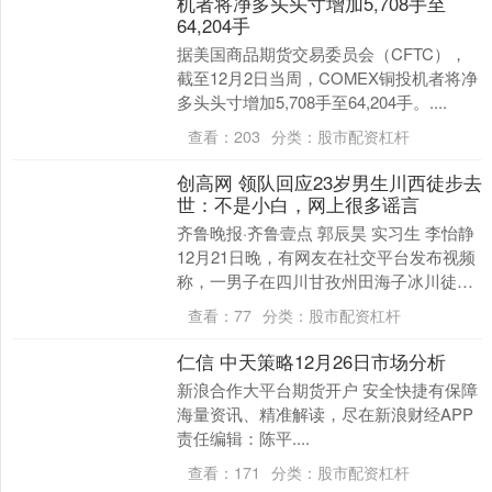
机者将净多头头寸增加5,708手至
64,204手
据美国商品期货交易委员会（CFTC），
截至12月2日当周，COMEX铜投机者将净
多头头寸增加5,708手至64,204手。....
查看：
203
分类：
股市配资杠杆
创高网 领队回应23岁男生川西徒步去
世：不是小白，网上很多谣言
齐鲁晚报·齐鲁壹点 郭辰昊 实习生 李怡静
12月21日晚，有网友在社交平台发布视频
称，一男子在四川甘孜州田海子冰川徒步
时，发生严重高原反应不幸身亡。经救援
查看：
77
分类：
股市配资杠杆
队人....
仁信 中天策略12月26日市场分析
新浪合作大平台期货开户 安全快捷有保障
海量资讯、精准解读，尽在新浪财经APP
责任编辑：陈平....
查看：
171
分类：
股市配资杠杆