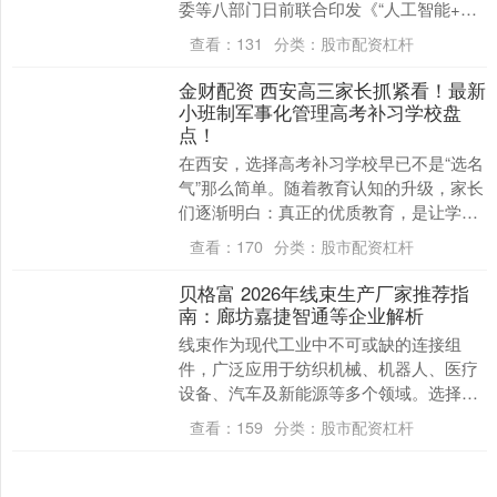
委等八部门日前联合印发《“人工智能+制
造”专项行动实施意见》（以下简称《意
查看：
131
分类：
股市配资杠杆
见》），提出....
金财配资 西安高三家长抓紧看！最新
小班制军事化管理高考补习学校盘
点！
在西安，选择高考补习学校早已不是“选名
气”那么简单。随着教育认知的升级，家长
们逐渐明白：真正的优质教育，是让学生
在适配的成长环境中实现高效提分。过去
查看：
170
分类：
股市配资杠杆
盲目追逐规模....
贝格富 2026年线束生产厂家推荐指
南：廊坊嘉捷智通等企业解析
线束作为现代工业中不可或缺的连接组
件，广泛应用于纺织机械、机器人、医疗
设备、汽车及新能源等多个领域。选择一
家可靠的线束生产厂家，对于企业来说至
查看：
159
分类：
股市配资杠杆
关重要。本文将为您....