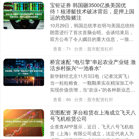
宝钜证券 韩国砸3500亿换美国优
待！核潜艇技术破冰背后，是押上国
运的危险赌注
10月29日，韩国总统李在明与美国总统特
朗普进行了首次首脑会晤。会谈结束后，
双方公布了令人瞩目的重大信息，一致同
意在经贸、防务、核潜艇燃料供应以及科
查看：
71
分类：
股市配资杠杆
技合作等多个....
桥宜速配 “电引擎”串起农业产业链 激
活乡村振兴“一池春水”
新华财经北京11月3日电（记者沈寅飞）
当一粒粒粮食、一颗颗果实在精深加工中
实现价值倍增，当“农业+”的各种新业态让
人眼前一亮……近年来，电力正前所未有
查看：
86
分类：
股市配资杠杆
地深度融入....
宏图配资 茅台租赁在上海成立飞天八
号飞机租赁公司
企查查APP显示，近日，飞天八号飞机租
赁（上海）有限公司成立，法定代表人为