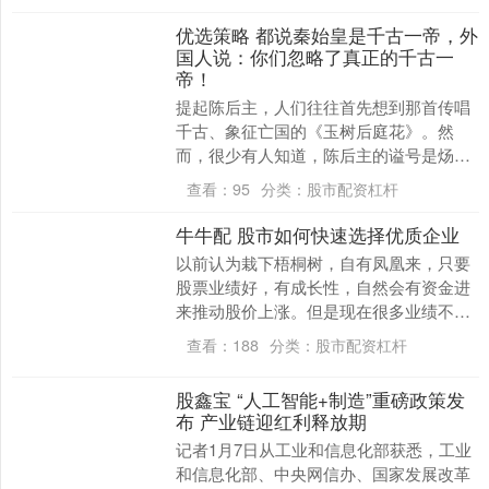
优选策略 都说秦始皇是千古一帝，外
国人说：你们忽略了真正的千古一
帝！
提起陈后主，人们往往首先想到那首传唱
千古、象征亡国的《玉树后庭花》。然
而，很少有人知道，陈后主的谥号是炀。
在古代，谥号是皇帝去世后，由后人依据
查看：
95
分类：
股市配资杠杆
其生前的作为所定的....
牛牛配 股市如何快速选择优质企业
以前认为栽下梧桐树，自有凤凰来，只要
股票业绩好，有成长性，自然会有资金进
来推动股价上涨。但是现在很多业绩不怎
么样的股票一个劲的涨，很多私募、外
查看：
188
分类：
股市配资杠杆
资、社保、公募进入....
股鑫宝 “人工智能+制造”重磅政策发
布 产业链迎红利释放期
记者1月7日从工业和信息化部获悉，工业
和信息化部、中央网信办、国家发展改革