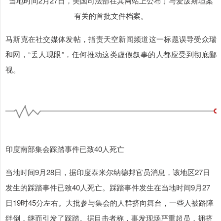
当地时间2月27日，美国司法部在其网站上公布了与爱泼斯坦案
有关的首批文件档案。
马斯克在社交媒体发帖，指责天空新闻频道这一标题误导受众瑞
和网，“丢人现眼”，任何推动这类虚假叙事的人都应受到彻底鄙
视。
印度南部集会踩踏事件已致40人死亡
当地时间9月28日，据印度泰米尔纳德邦官员消息，该地区27日
发生的踩踏事件已致40人死亡。踩踏事件发生在当地时间9月27
日19时45分左右。大批参与集会的人群挤向舞台，一些人被路障
绊倒，继而引发了踩踏。据目击者称，事发现场严重超员，拥挤