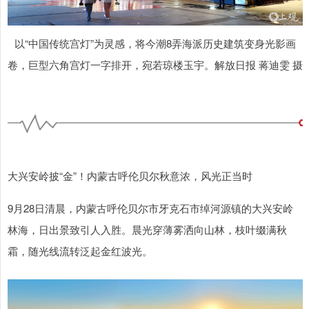
以“中国传统宫灯”为灵感，将今潮8弄海派历史建筑变身光影画
卷，巨型六角宫灯一字排开，宛若琼楼玉宇。解放日报 蒋迪雯 摄
大兴安岭披“金”！内蒙古呼伦贝尔秋意浓，风光正当时
9月28日清晨，内蒙古呼伦贝尔市牙克石市绰河源镇的大兴安岭
林海，日出景致引人入胜。晨光穿薄雾洒向山林，枝叶缀满秋
霜，随光线流转泛起金红波光。