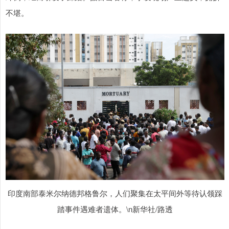
不堪。
印度南部泰米尔纳德邦格鲁尔，人们聚集在太平间外等待认领踩
踏事件遇难者遗体。\n新华社/路透