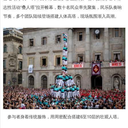
志性活动“叠人塔”拉开帷幕，数十名民众率先聚集，民乐队奏响
节奏，多个团队陆续登场搭建人体高塔，现场氛围渐入高潮。
参与者身着传统服饰，用周密配合搭建6至10层的壮观人塔。