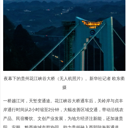
夜幕下的贵州花江峡谷大桥（无人机照片）。新华社记者 欧东衢
摄
一桥越江河，天堑变通途。花江峡谷大桥通车后，关岭岸与贞丰
岸通行时间从2小时缩至2分钟，大幅改善区域交通，带动沿线农
产品、民宿餐饮、文创产业发展，为地方经济注新能，还加速贵
阳、安顺、黔西南城市群协同，助力贵州融入西部陆海新通道。