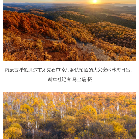
内蒙古呼伦贝尔市牙克石市绰河源镇拍摄的大兴安岭林海日出。
新华社记者 马金瑞 摄