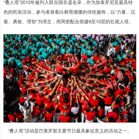
“叠人塔”2010年被列入联合国非遗名录，作为加泰罗尼亚最具特
色的民俗活动，参与者身着白裤黑缠腰的传统服饰，以“力量、沉
着、勇敢、理智”为理念，用周密配合搭建6至10层的壮观人塔。
“叠人塔”活动是巴塞罗那主要节日最具象征意义的活动之一。