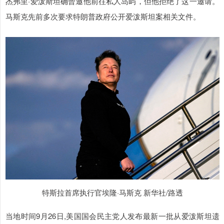
杰弗里·爱泼斯坦确曾邀他前往私人岛屿，但他拒绝了这一邀请。
马斯克先前多次要求特朗普政府公开爱泼斯坦案相关文件。
特斯拉首席执行官埃隆·马斯克 新华社/路透
当地时间9月26日,美国国会民主党人发布最新一批从爱泼斯坦遗