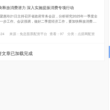
快释放消费潜力 深入实施提振消费专项行动
梁惠玲21日主持召开省政府常务会议，分析研究2025年一季度全
一步工作。会议强调，做好二季度经济工作，要加快释放消费....
24
来源：免息股票配资平台
查看：
97
分类：
点搭网配资
资文章已加载完成
深证成指
14311.01
02%
200.89
1.42%