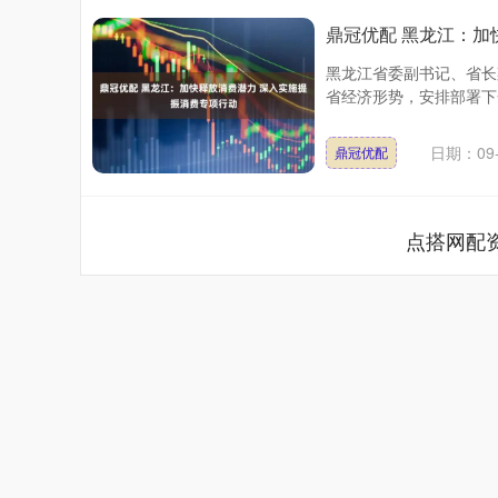
鼎冠优配 黑龙江：加
黑龙江省委副书记、省长
省经济形势，安排部署下
日期：09-
鼎冠优配
点搭网配
上证指数
3940.04
.40
2.13%
39.68
1.