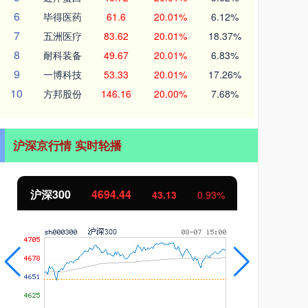
6
毕得医药
61.6
20.01%
6.12%
7
五洲医疗
83.62
20.01%
18.37%
8
耐科装备
49.67
20.01%
6.83%
9
一博科技
53.33
20.01%
17.26%
10
方邦股份
146.16
20.00%
7.68%
沪深京行情 实时轮播
沪深300
4694.44
北
43.13
0.93%