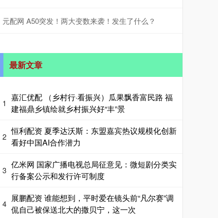
元配网 A50突发！两大变数来袭！发生了什么？
最新文章
嘉汇优配 （乡村行·看振兴）瓜果飘香富民路 福
1
建福鼎乡镇绘就乡村振兴好“丰”景
恒利配资 夏季达沃斯：东盟嘉宾热议规模化创新
2
看好中国AI合作潜力
亿米网 国家广播电视总局征意见：微短剧分类实
3
行备案公示和发行许可制度
展鹏配资 谁能想到，平时爱在镜头前“凡尔赛”调
4
侃自己被保送北大的撒贝宁，这一次