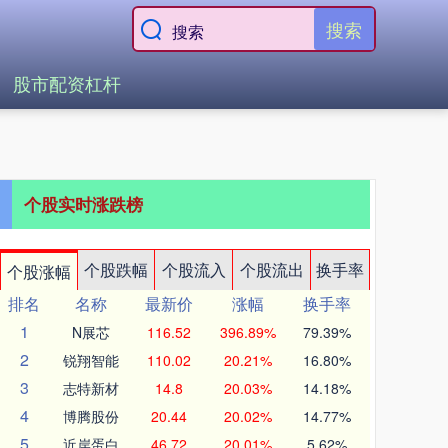
搜索
股市配资杠杆
个股实时涨跌榜
个股跌幅
个股流入
个股流出
换手率
个股涨幅
排名
名称
最新价
涨幅
换手率
1
N展芯
116.52
396.89%
79.39%
2
锐翔智能
110.02
20.21%
16.80%
3
志特新材
14.8
20.03%
14.18%
4
博腾股份
20.44
20.02%
14.77%
5
近岸蛋白
46.72
20.01%
5.62%