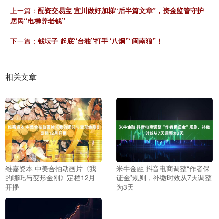
上一篇：
配资交易宝 宜川做好加梯“后半篇文章”，资金监管守护
居民“电梯养老钱”
下一篇：
钱坛子 起底“台独”打手“八炯”“闽南狼”！
相关文章
维嘉资本 中美合拍动画片《我
米牛金融 抖音电商调整“作者保
的哪吒与变形金刚》定档12月
证金”规则，补缴时效从7天调整
开播
为3天