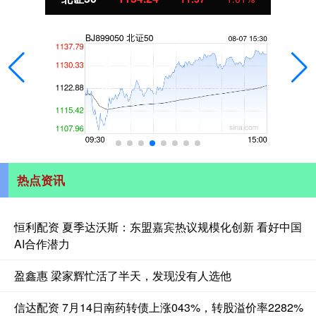
热点资讯
恒利配资 夏季达沃斯：东盟嘉宾热议规模化创新 看好中国
AI合作潜力
盈鑫惠 梁家辉忙活了半天，发现没有人选他
信达配资 7月14日南药转债上涨043%，转股溢价率2282%