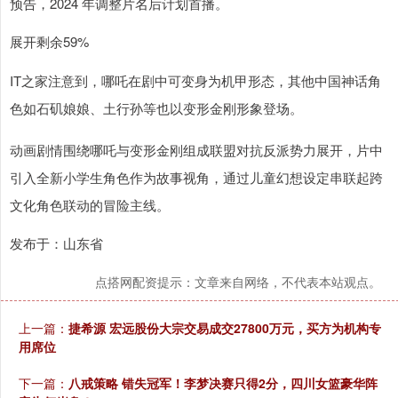
预告，2024 年调整片名后计划首播。
展开剩余59%
IT之家注意到，哪吒在剧中可变身为机甲形态，其他中国神话角
色如石矶娘娘、土行孙等也以变形金刚形象登场。
动画剧情围绕哪吒与变形金刚组成联盟对抗反派势力展开，片中
引入全新小学生角色作为故事视角，通过儿童幻想设定串联起跨
文化角色联动的冒险主线。
发布于：山东省
点搭网配资提示：文章来自网络，不代表本站观点。
上一篇：
捷希源 宏远股份大宗交易成交27800万元，买方为机构专
用席位
下一篇：
八戒策略 错失冠军！李梦决赛只得2分，四川女篮豪华阵