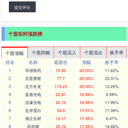
提交评论
个股实时涨跌榜
个股跌幅
个股流入
个股流出
换手率
个股涨幅
排名
名称
最新价
涨幅
换手率
1
毕得医药
73.92
20.00%
11.62%
2
百普赛斯
77.7
20.00%
23.31%
3
北方长龙
113.23
20.00%
12.25%
4
蓝盾光电
22.81
19.99%
0.58%
5
信濠光电
20.72
19.98%
11.95%
6
近岸蛋白
54.9
17.51%
11.39%
7
海正生材
12.17
17.36%
6.47%
8
晶华微
25.76
17.36%
14.66%