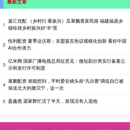
最新文章
嘉汇优配 （乡村行·看振兴）瓜果飘香富民路 福建福鼎乡
1
镇绘就乡村振兴好“丰”景
恒利配资 夏季达沃斯：东盟嘉宾热议规模化创新 看好中国
2
AI合作潜力
亿米网 国家广播电视总局征意见：微短剧分类实行备案公
3
示和发行许可制度
展鹏配资 谁能想到，平时爱在镜头前“凡尔赛”调侃自己被
4
保送北大的撒贝宁，这一次
盈鑫惠 梁家辉忙活了半天，发现没有人选他
5