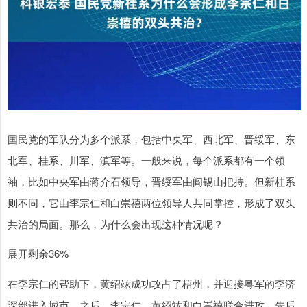
国民党的军队分为多个派系，包括中央军、西北军、晋绥军、东
北军、桂系、川军、滇军等。一般来说，每个派系都有一个领
袖，比如中央军由蒋介石领导，晋绥军由阎锡山把持。但新桂系
则不同，它由李宗仁和白崇禧两位领导人共同掌控，形成了双头
共治的局面。那么，为什么会出现这种情况呢？
展开剩余36%
在李宗仁的帮助下，黄绍竑成功攻占了梧州，并迎接粤军的李济
深部进入城市。之后，李宗仁、黄绍竑和白崇禧联合进攻，先后