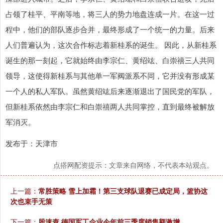
占领了桂平、平南等地，将三人的势力地盘连成一片。在这一过
程中，他们的部队逐步合并，最终形成了一个统一的力量。后来
人们普遍认为，这次合作标志着新桂系的诞生。 因此，从新桂系
诞生的那一刻起，它就始终由李宗仁、黄绍竑、白崇禧三人共同
领导，这使得新桂系与其他单一军阀派系不同，它并没有形成某
一个人的私人军队。虽然黄绍竑后来逐渐退出了国民党的军队，
但新桂系依然由李宗仁和白崇禧两人共同掌控，直到最终被解放
军消灭。
发布于：天津市
点搭网配资提示：文章来自网络，不代表本站观点。
上一篇：
常胜策略 雪上加霜！第三支球队退赛已成定局，篮协这
次也束手无策
下一篇：
股速查 德国军工企业今年前三季度销售额激增