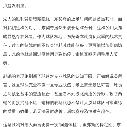
点愈发明显。
湖人的胜利背后暗藏隐忧，东契奇的上场时间问题首当其冲。面
对鹈鹕这样的对手，东契奇居然出战长达40分钟，这样的用人策
略显然存在风险。作为球队核心，东契奇本就肩负沉重的战术责
任，过长的征战时间不仅会消耗其体能储备，更可能增加伤病隐
患，此前他就曾因过度使用导致伤停，雷迪克亟需调整用人节
奏。
鹈鹕的表现则刷新了球迷对专业球队的认知下限。正如解说员所
言，这支球队完全不像一支专业队伍，场上毫无章法可言。球员
之间缺乏基本的交流配合，甚至看不到彼此沟通的身影，攻防两
端的衔接混乱不堪。这样的赛场状态不禁让人质疑球队日常训练
的质量与效果，若无法及时改善，后续赛程恐怕难有起色。
这场胜利对湖人而言更像一次“问题体检”，里弗斯的稳定性、东