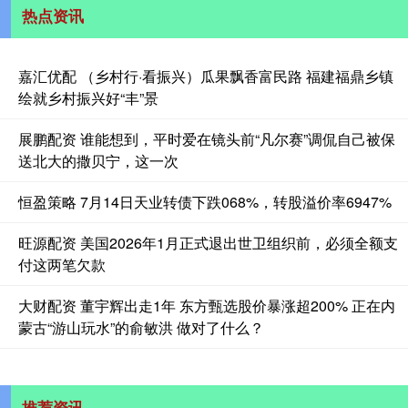
热点资讯
嘉汇优配 （乡村行·看振兴）瓜果飘香富民路 福建福鼎乡镇
绘就乡村振兴好“丰”景
展鹏配资 谁能想到，平时爱在镜头前“凡尔赛”调侃自己被保
送北大的撒贝宁，这一次
恒盈策略 7月14日天业转债下跌068%，转股溢价率6947%
旺源配资 美国2026年1月正式退出世卫组织前，必须全额支
付这两笔欠款
大财配资 董宇辉出走1年 东方甄选股价暴涨超200% 正在内
蒙古“游山玩水”的俞敏洪 做对了什么？
推荐资讯