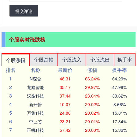
提交评论
个股实时涨跌榜
个股跌幅
个股流入
个股流出
换手率
个股涨幅
排名
名称
最新价
涨幅
换手率
1
N森合
48.31
66.24%
64.29%
2
龙鑫智能
35.17
29.97%
47.98%
3
汉鑫科技
37.44
23.04%
33.62%
4
新开普
10.07
20.02%
8.66%
5
万集科技
24.88
20.02%
15.81%
6
中巨芯
23.21
20.01%
17.34%
7
正帆科技
57.42
20.00%
15.32%