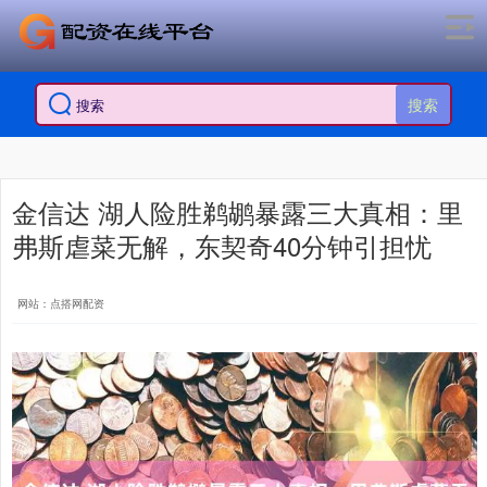
搜索
金信达 湖人险胜鹈鹕暴露三大真相：里
弗斯虐菜无解，东契奇40分钟引担忧
网站：点搭网配资