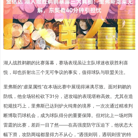
湖人战胜鹈鹕的比赛落幕，赛场表现虽让主队球迷收获胜利喜
悦，却也折射出三个无可争议的事实，值得球队与联盟关注。
里弗斯的“虐菜属性”在本场比赛中展现得淋漓尽致。面对鹈鹕的
防线，他全场轻松砍下31分，进攻端的表现堪称高效。尤其在造
犯规技巧上，里弗斯已达到炉火纯青的境界，一次次通过精准判
断博取罚球机会，成为球队得分的重要保障。但对比上一场对阵
雷霆的比赛，差距一目了然——在高强度防守压迫下，他状态大
幅下滑，攻防两端都显得力不从心，“遇强则弱，遇弱则强”的特