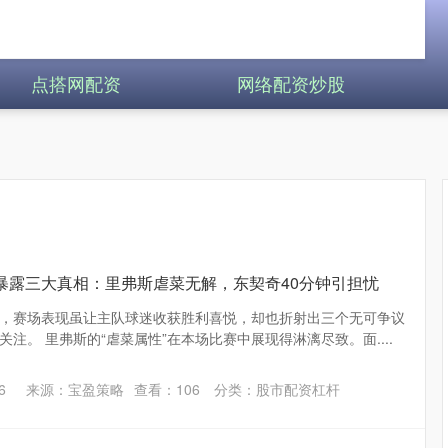
点搭网配资
网络配资炒股
暴露三大真相：里弗斯虐菜无解，东契奇40分钟引担忧
，赛场表现虽让主队球迷收获胜利喜悦，却也折射出三个无可争议
注。 里弗斯的“虐菜属性”在本场比赛中展现得淋漓尽致。面....
6
来源：宝盈策略
查看：
106
分类：
股市配资杠杆