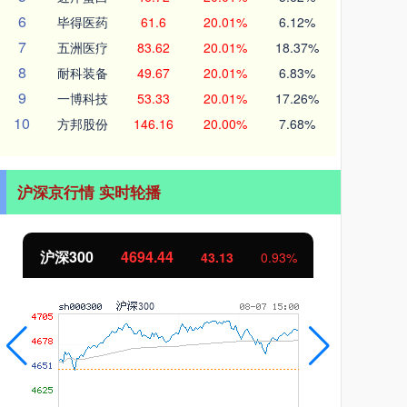
6
毕得医药
61.6
20.01%
6.12%
7
五洲医疗
83.62
20.01%
18.37%
8
耐科装备
49.67
20.01%
6.83%
9
一博科技
53.33
20.01%
17.26%
10
方邦股份
146.16
20.00%
7.68%
沪深京行情 实时轮播
沪深300
4694.44
北
43.13
0.93%