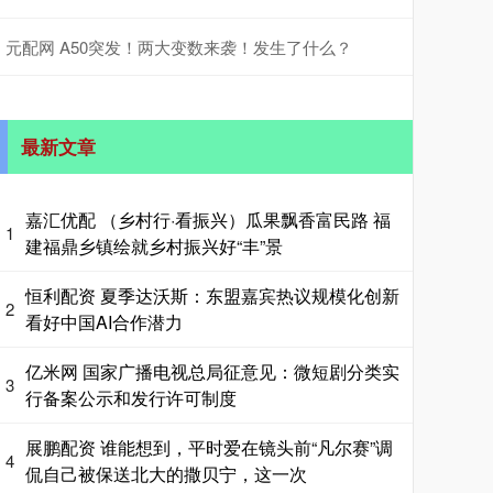
元配网 A50突发！两大变数来袭！发生了什么？
最新文章
嘉汇优配 （乡村行·看振兴）瓜果飘香富民路 福
1
建福鼎乡镇绘就乡村振兴好“丰”景
恒利配资 夏季达沃斯：东盟嘉宾热议规模化创新
2
看好中国AI合作潜力
亿米网 国家广播电视总局征意见：微短剧分类实
3
行备案公示和发行许可制度
展鹏配资 谁能想到，平时爱在镜头前“凡尔赛”调
4
侃自己被保送北大的撒贝宁，这一次