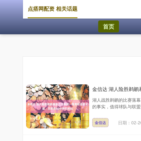
点搭网配资 相关话题
首页
金信达 湖人险胜鹈鹕
湖人战胜鹈鹕的比赛落幕
的事实，值得球队与联盟关
日期：02-2
金信达