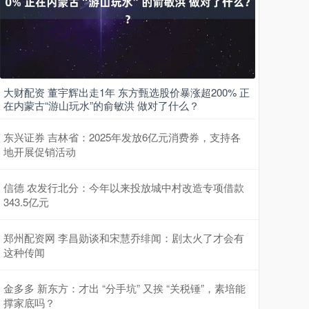
大财配资 董宇辉出走1年 东方甄选股价暴涨超200% 正
在内蒙古“游山玩水”的俞敏洪 做对了什么？
东兴证券 吉林省：2025年发放6亿元消费券，支持各
地开展促销活动
信德 农发行北分：今年以来投放城中村改造专项借款
343.5亿元
郑州配资网 李昌勋谈和宋慧乔绯闻：剧太火了才会有
这种传闻
金多多 新东方：才出 “分手坑” 又挨 “关税锤”，素培能
撑家底吗？