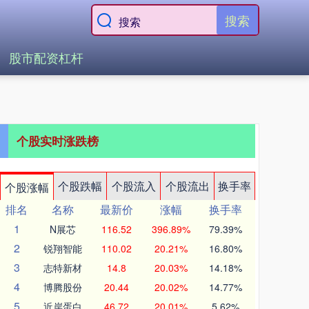
搜索
股市配资杠杆
个股实时涨跌榜
个股跌幅
个股流入
个股流出
换手率
个股涨幅
排名
名称
最新价
涨幅
换手率
1
N展芯
116.52
396.89%
79.39%
2
锐翔智能
110.02
20.21%
16.80%
3
志特新材
14.8
20.03%
14.18%
4
博腾股份
20.44
20.02%
14.77%
5
近岸蛋白
46.72
20.01%
5.62%