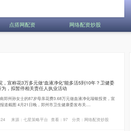
点搭网配资
网络配资炒股
院，宣称花3万多元做“血液净化”能多活5到10年？卫健委
行为，拟暂停相关责任人执业活动
南郑州孙女士的87岁母亲花费3.68万元做血液净化瑞银投资，宣
 报道截图 4月21日晚，郑州市卫生健康委发布关....
24
来源：七星策略平台
查看：
97
分类：
网络配资炒股