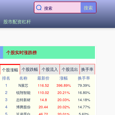
搜索
股市配资杠杆
个股实时涨跌榜
个股跌幅
个股流入
个股流出
换手率
个股涨幅
排名
名称
最新价
涨幅
换手率
1
N展芯
116.52
396.89%
79.39%
2
锐翔智能
110.02
20.21%
16.80%
3
志特新材
14.8
20.03%
14.18%
4
博腾股份
20.44
20.02%
14.77%
5
近岸蛋白
46.72
20.01%
5.62%