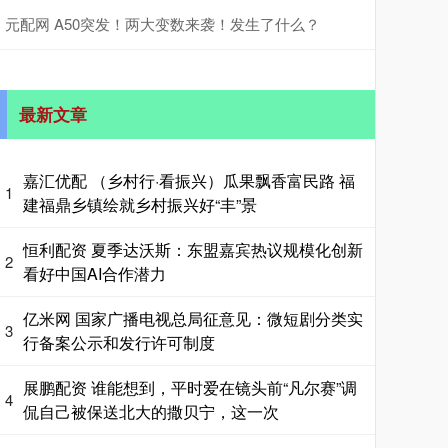
元配网 A50突发！两大变数来袭！发生了什么？
最新文章
嘉汇优配 （乡村行·看振兴）瓜果飘香富民路 福
1
建福鼎乡镇绘就乡村振兴好“丰”景
恒利配资 夏季达沃斯：东盟嘉宾热议规模化创新
2
看好中国AI合作潜力
亿米网 国家广播电视总局征意见：微短剧分类实
3
行备案公示和发行许可制度
展鹏配资 谁能想到，平时爱在镜头前“凡尔赛”调
4
侃自己被保送北大的撒贝宁，这一次