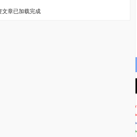
资文章已加载完成
沪深300
4694.44
.42%
43.13
0.93%