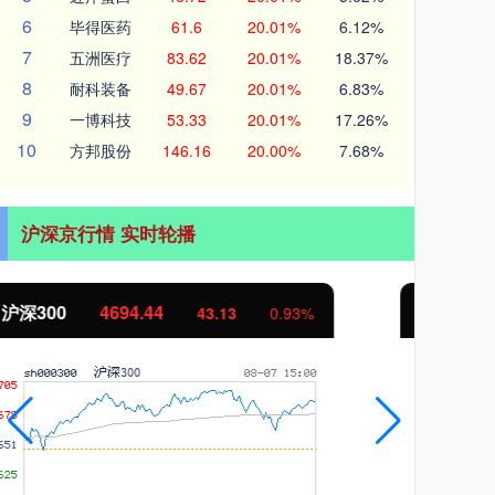
6
毕得医药
61.6
20.01%
6.12%
7
五洲医疗
83.62
20.01%
18.37%
8
耐科装备
49.67
20.01%
6.83%
9
一博科技
53.33
20.01%
17.26%
10
方邦股份
146.16
20.00%
7.68%
沪深京行情 实时轮播
北证50
1134.24
创
11.37
1.01%